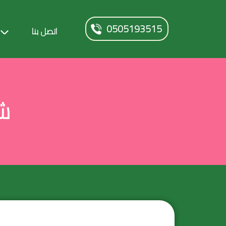
0505193515
اتصل بنا
ش