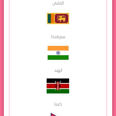
الفلبين
سيريلانكا
الهند
كينيا