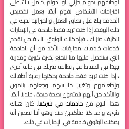
توظيفهم بدوام جزئي أو بدوام كامل بناءً على
اقتراحات الأشخاص. نقوم أيضًا بعمل تخصيص
الخدمة بناءً على نطاق العمل والميزانية لديك في
ذلك الوقت. إذا كنت تريد فقط خادمة في الإمارات
تنظيف منزلك ، فبإمكانك الوثوق بنا ، فنحن نقدم
خدمات خادمات محترفات. نتأكد من أن الخادمة
التي ستحصل عليها منا تتمتع بخبرة كبيرة ومدربة
جيدًا في الحفاظ على نظافة منزلك. في حالة أخرى
، إذا كنت تريد فقط خادمة يمكنها رعاية أطفالك
وإطعامهم وتغيير ملابسهم وجعلهم ينامون
والتأكد من أنهم يتمتعون بصحة جيدة ، فلدينا أيضًا
هذا النوع من
خادمات في شركتنا
. كان هناك
شيء واحد كنا متأكدين منه وهو أننا نضمن أنه
يمكنك الوثوق خادمة في الإمارات في ذلك.