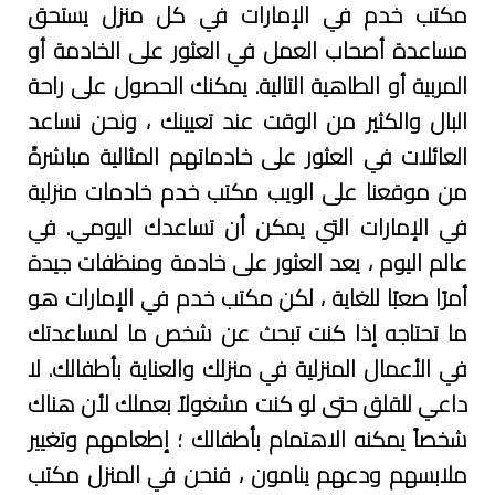
مكتب خدم في الإمارات في كل منزل يستحق
أبوظبي
مساعدة أصحاب العمل في العثور على الخادمة أو
المربية أو الطاهية التالية. يمكنك الحصول على راحة
مكتب
خدم
البال والكثير من الوقت عند تعيينك ، ونحن نساعد
في
العائلات في العثور على خادماتهم المثالية مباشرةً
الشارقة
من موقعنا على الويب
مكتب خدم خادمات منزلية
في الإمارات
التي يمكن أن تساعدك اليومي. في
مكتب
خدم
عالم اليوم ، يعد العثور على خادمة ومنظفات جيدة
في
أمرًا صعبًا للغاية ، لكن مكتب خدم في الإمارات هو
العين
ما تحتاجه إذا كنت تبحث عن شخص ما لمساعدتك
في الأعمال المنزلية في منزلك والعناية بأطفالك. لا
مكتب
خدم
داعي للقلق حتى لو كنت مشغولاً بعملك لأن هناك
في
شخصاً يمكنه الاهتمام بأطفالك ؛ إطعامهم وتغيير
عجمان
ملابسهم ودعهم ينامون ، فنحن في المنزل مكتب