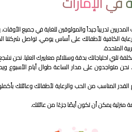
 في الإمارات
مدربين تدريباً جيداً والموثوقين للغاية في جميع الأوقات. 
اية الكافية لأطفالك على أساس يومي. تواصل شركتنا ال
ية المتحدة.
ة تلبي احتياجاتك بدقة وستلائم معاييرك العليا. نحن نشجع
لة. نحن متواجدون على مدار الساعة طوال أيام الأسبوع و
ديم القدر المناسب من الحب والرعاية لأطفالك وعائلتك بأك
 منزلية يمكن أن تكون أيضًا جزءًا من عائلتك.