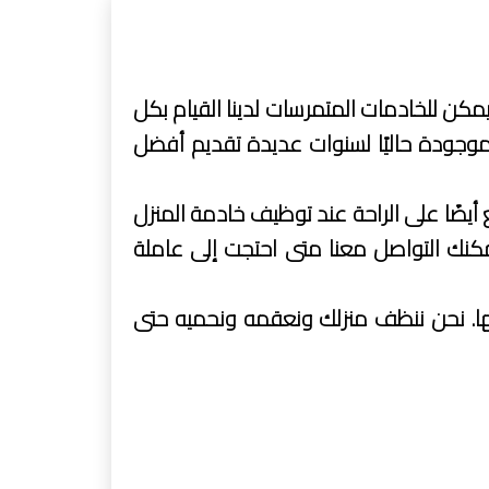
يمكن للخادمات المتمرسات لدينا القيام بكل
موجودة حاليًا لسنوات عديدة تقديم أفضل
 أيضًا على الراحة عند توظيف خادمة المنزل
يمكنك التواصل معنا متى احتجت إلى عاملة
ملها. نحن ننظف منزلك ونعقمه ونحميه حتى